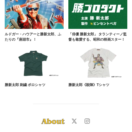
ルドガー・ハウアーと勝新太郎、ふ
「俳優 勝新太郎」 タランティーノ監
たりの『座頭市』！
督も敬愛する、昭和の映画スター！
勝新太郎 刺繍 ポロシャツ
勝新太郎《殺陣》Tシャツ