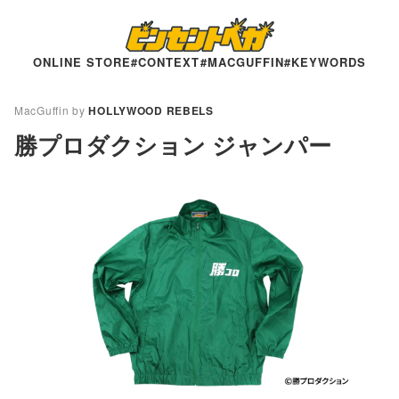
ONLINE STORE
#CONTEXT
#MACGUFFIN
#KEYWORDS
MacGuffin by
HOLLYWOOD REBELS
勝プロダクション ジャンパー