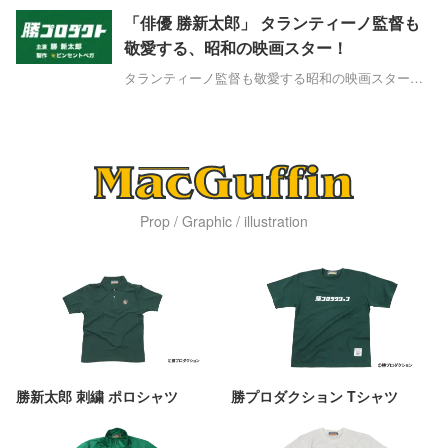
フューリー』（1989）がYouTubeで全編無料公開
「俳優 勝新太郎」 タランティーノ監督も
中。「動」の勝新太郎さんと「静」のルドガー・ハ
敬愛する、昭和の映画スター！
ウアーさん、ふたりの座頭市を見比べる。
タランティーノ監督も敬愛する昭和の映画スター、
勝新太郎氏を「主演」に迎えた勝プロダクト。仕込
み杖の柄がすり減るほど鍛錬を重ねた電光石火の居
合抜きと、規格外の生きざまの記録です。
Prop / Graphic / illustration
勝新太郎 刺繍 ポロシャツ
勝プロダクション Tシャツ