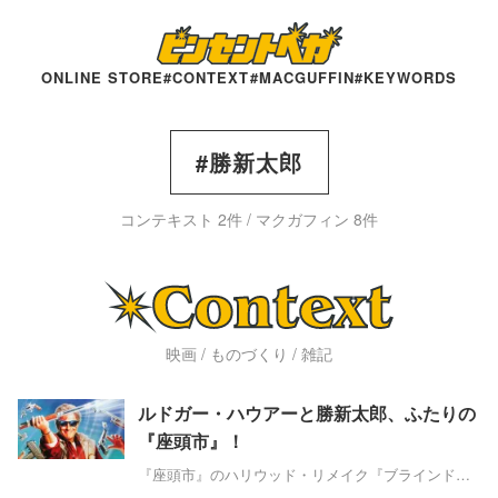
ONLINE STORE
#CONTEXT
#MACGUFFIN
#KEYWORDS
#勝新太郎
コンテキスト 2件 / マクガフィン 8件
映画 / ものづくり / 雑記
ルドガー・ハウアーと勝新太郎、ふたりの
『座頭市』！
『座頭市』のハリウッド・リメイク『ブラインド・