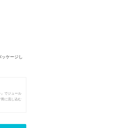
パッケージし
！
ン』でジュール
で胃に流し込む