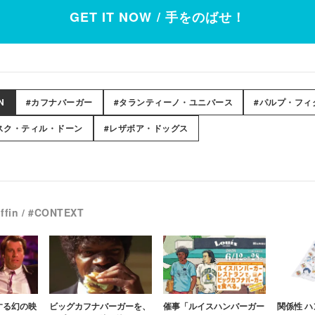
GET IT NOW / 手をのばせ！
N
#カフナバーガー
#タランティーノ・ユニバース
#パルプ・フィ
スク・ティル・ドーン
#レザボア・ドッグス
fin / #CONTEXT
する幻の映
ビッグカフナバーガーを、
催事「ルイスハンバーガー
関係性 ハ