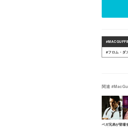
#MACGUFFI
#フロム・ダ
関連 #MacGuf
ベガ兄弟が登場